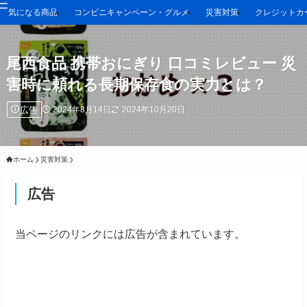
気になる商品
コンビニキャンペーン・グルメ
災害対策
クレジットカ
尾西食品 携帯おにぎり 口コミレビュー 災
害時に頼れる長期保存食の実力とは？
広告
2024年8月14日
2024年10月20日
ホーム
災害対策
広告
当ページのリンクには広告が含まれています。