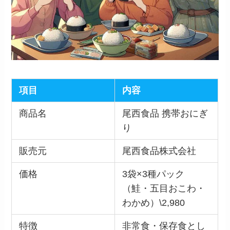
項目
内容
商品名
尾西食品 携帯おにぎ
り
販売元
尾西食品株式会社
価格
3袋×3種パック
（鮭・五目おこわ・
わかめ）\2,980
特徴
非常食・保存食とし