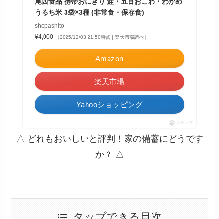
尾西食品 携帯おにぎり 鮭・五目おこわ・わかめ
うるち米 3袋×3種 (非常食・保存食)
shopashito
¥4,000
（2025/12/03 21:50時点 | 楽天市場調べ）
Amazon
楽天市場
Yahooショッピング
ポチップ
△ どれもおいしいと評判！家の備蓄にどうです
か？ △
タップできる目次