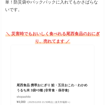
単！防災袋やバックパックに入れてもかさばらな
いです。
＼ 災害時でもおいしく食べれる尾西食品のおにぎ
り、売れてます ／
尾西食品 携帯おにぎり 鮭・五目おこわ・わかめ
うるち米 3袋×3種 (非常食・保存食)
shopashito
¥4,000
（2025/12/03 21:50時点 | 楽天市場調べ）