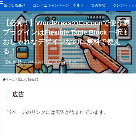
気になる商品
コンビニキャンペーン・グルメ
災害対策
クレジットカ
【必見！】WordPressのCocoonで使う表
プラグインはFlexible Table Block 一択！
おしゃれなデザインなのに無料で使え
る！
広告
2024年7月15日
2024年9月29日
ホーム
気になる商品
広告
当ページのリンクには広告が含まれています。