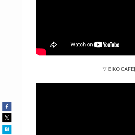
▽ EIKO C