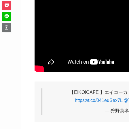
【EIKO!CAFE 】エイ
https://t.co/041euSex7L
@
— 狩野英孝 