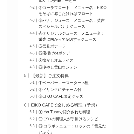
ル&ゴンナdeコーヒー
②コーラフロート メニュー名：EIKO
をそばに感じたければフロート
③バナナジュース メニュー名：英吉
スペシャルバナナジュース
④オリジナルジュース メニュー名：
栄光に向かってGO!するジュース
⑤雪見ボナーラ
⑥唐揚げdeポンデ
⑦懐かしオムライス
⑧冷やし雪山ウンテン
【最新】ご注文特典
①ペーパーコースーター 5種
②ドリンクにチャーム付
③EIKO CAFE限定グッズ
EIKO CAFEで楽しめる料理（予想）
① YouTubeで紹介された料理
② プロの料理人が手掛けるレシピ
③ コラボメニュー：ロッテの「雪見だ
いふく」