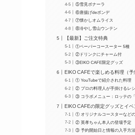
⑤雪見ボナーラ
⑥唐揚げdeポンデ
⑦懐かしオムライス
⑧冷やし雪山ウンテン
【最新】ご注文特典
①ペーパーコースーター 5種
②ドリンクにチャーム付
③EIKO CAFE限定グッズ
EIKO CAFEで楽しめる料理（
① YouTubeで紹介された料理
② プロの料理人が手掛けるレ
③ コラボメニュー：ロッテの
EIKO CAFEの限定グッズとイ
① オリジナルコースターなど
② 英孝ちゃん本人の登場予定
③ 予約開始日と情報の入手方