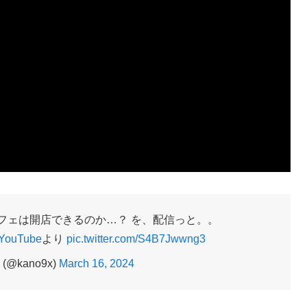
コーカフェは開店できるのか…？ を、配信っと。。
YouTube
より
pic.twitter.com/S4B7Jwwng3
(@kano9x)
March 16, 2024