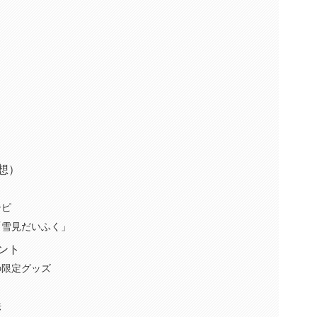
予想）
シピ
「雪見だいふく」
ベント
の限定グッズ
法